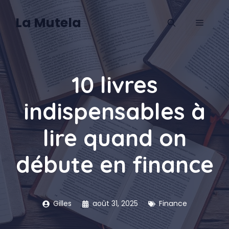
Aller
au
La Mutela
MENU
contenu
10 livres
indispensables à
lire quand on
débute en finance
Gilles
août 31, 2025
Finance