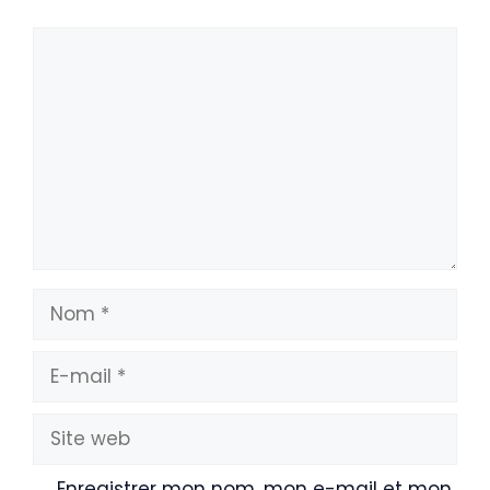
Commentaire
Nom
E-
mail
Site
web
Enregistrer mon nom, mon e-mail et mon