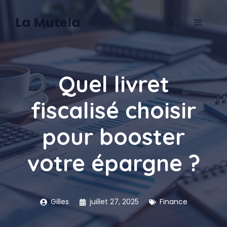
Aller
au
La Mutela
MENU
contenu
Quel livret
fiscalisé choisir
pour booster
votre épargne ?
Gilles
juillet 27, 2025
Finance