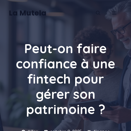
Aller
au
La Mutela
MENU
contenu
Peut-on faire
confiance à une
fintech pour
gérer son
patrimoine ?