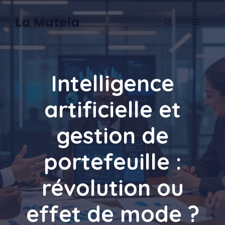
Aller
au
La Mutela
MENU
contenu
Intelligence
artificielle et
gestion de
portefeuille :
révolution ou
effet de mode ?