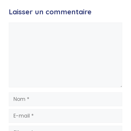
Laisser un commentaire
Commentaire
Nom
E-
mail
Site