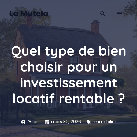
Aller
au
La Mutela
MENU
contenu
Quel type de bien
choisir pour un
investissement
locatif rentable ?
Gilles
mars 30, 2026
Immobilier