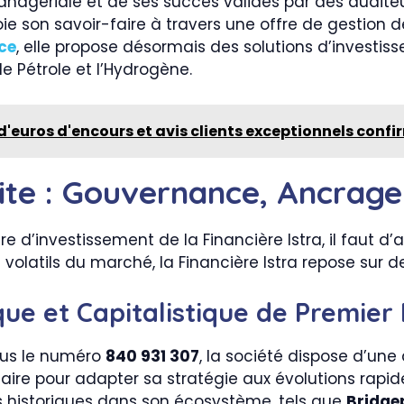
 managériale et de ses succès validés par des aud
loie son savoir-faire à travers une offre de gestion d
ce
, elle propose désormais des solutions d’investis
le Pétrole et l’Hydrogène.
 d'euros d'encours et avis clients exceptionnels conf
ite : Gouvernance, Ancrage 
e d’investissement de la Financière Istra, il faut d
latils du marché, la Financière Istra repose sur des
ique et Capitalistique de Premier
ous le numéro
840 931 307
, la société dispose d’une
ssaire pour adapter sa stratégie aux évolutions rap
ls historiques dans son écosystème, tels que
Bridge