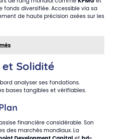
iteurs de rang mondial comme
KPMG
et
e fonds diversifiée. Accessible via sa
sement de haute précision axées sur les
irmés
et Solidité
’abord analyser ses fondations.
 bases tangibles et vérifiables.
 Plan
 assise financière considérable. Son
ides des marchés mondiaux. La
point Development Capital
et
bd-