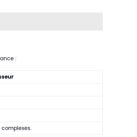
ance :
sseur
s complexes.