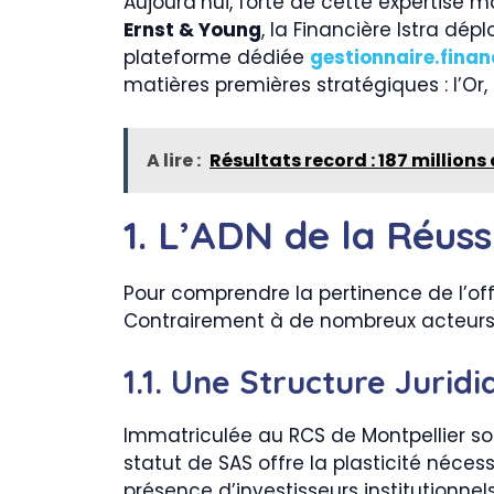
Aujourd’hui, forte de cette expertise
Ernst & Young
, la Financière Istra dép
plateforme dédiée
gestionnaire.finan
matières premières stratégiques : l’Or, 
A lire :
Résultats record : 187 millions
1. L’ADN de la Réuss
Pour comprendre la pertinence de l’offr
Contrairement à de nombreux acteurs vo
1.1. Une Structure Jurid
Immatriculée au RCS de Montpellier s
statut de SAS offre la plasticité néce
présence d’investisseurs institutionne