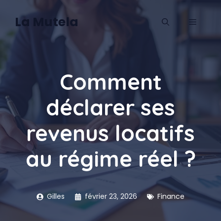
Aller
au
La Mutela
MENU
contenu
Comment
déclarer ses
revenus locatifs
au régime réel ?
Gilles
février 23, 2026
Finance